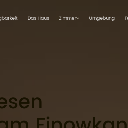
gbarkeit
Das Haus
Zimmer
Umgebung
F
esen
am Finowkan