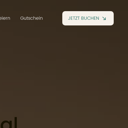
eiern
Gutschein
JETZT BUCHEN
al